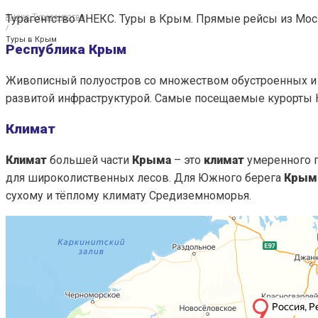
Турагентство АНЕКС. Туры в Крым. Прямые рейсы из Мо
Анекс Турагентство
/
Туры в Крым
Республика Крым
Живописный полуостров со множеством обустроенных и 
развитой инфраструктурой. Самые посещаемые курорты Кр
Климат
Климат
большей части
Крыма
– это
климат
умеренного п
для широколиственных лесов. Для Южного берега
Крым
сухому и тёплому климату Средиземноморья.