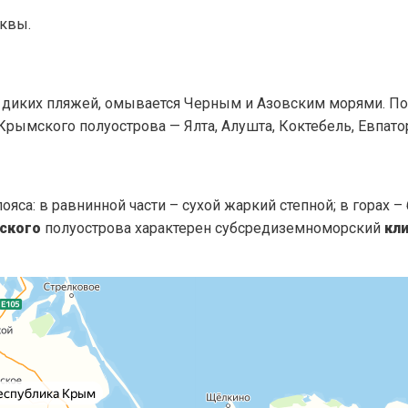
сквы.
диких пляжей, омывается Черным и Азовским морями. По
ымского полуострова — Ялта, Алушта, Коктебель, Евпатор
ояса: в равнинной части – сухой жаркий степной; в горах 
ского
полуострова характерен субсредиземноморский
кл